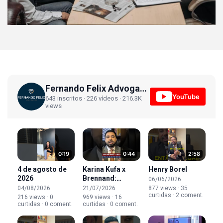
Fernando Felix Advogados
YouTube
643 inscritos · 226 vídeos · 216.3K
views
0:19
0:44
2:58
4 de agosto de
Karina Kufa x
Henry Borel
2026
Brennand:
06/06/2026
acordo de
04/08/2026
21/07/2026
877 views · 35
curtidas · 2 coment.
guarda pode ser
216 views · 0
969 views · 16
curtidas · 0 coment.
curtidas · 0 coment.
revisto?