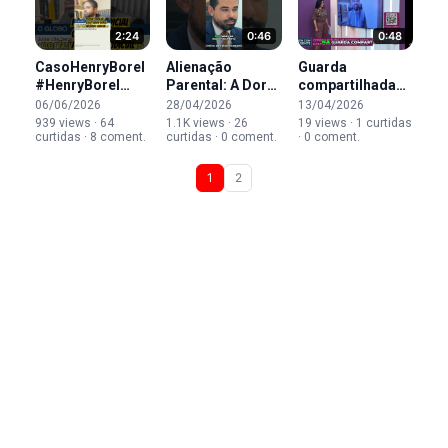
2:24
0:46
0:48
CasoHenryBorel
Alienação
Guarda
#HenryBorel
Parental: A Dor
compartilhada
#MoniqueMediaros
Invisível da
exige decisões
06/06/2026
28/04/2026
13/04/2026
#Jairinho
Criança #shorts
conjuntas.
939 views · 64
1.1K views · 26
19 views · 1 curtidas
curtidas · 8 coment.
curtidas · 0 coment.
· 0 coment.
#PerdaoJudicial
#alienacaoparental
1
2